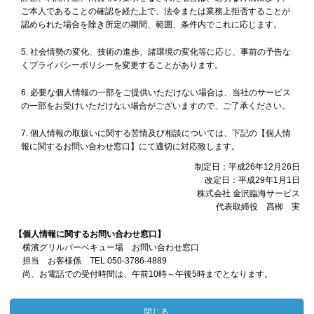
ご本人であることの確認を経た上で、法令または業務上拒否することが
認められた場合を除き所定の期間、範囲、条件内でこれに応じます。
社会情勢の変化、技術の進歩、諸環境の変化等に応じ、事前の予告な
くプライバシーポリシーを変更することがあります。
必要な個人情報の一部をご提供いただけない場合は、当社のサービス
の一部をお受けいただけない場合がございますので、ご了承ください。
個人情報の取扱いに関する苦情及び相談については、下記の【個人情
報に関するお問い合わせ窓口】にて適切に対応致します。
制定日：平成26年12月26日
改定日：平成29年1月1日
株式会社 金沢臨海サービス
代表取締役 髙栁 実
【個人情報に関するお問い合わせ窓口】
横濱グリルバーベキュー場 お問い合わせ窓口
担当 お客様係 TEL 050-3786-4889
尚、お電話での受付時間は、午前10時～午後5時までとなります。
閉じる