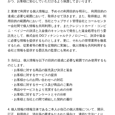
かつ、お客様に安心していただけるよう保護してまいります。
業務で利用する個人情報は、予めその利用目的を明示し、利用目的の
達成に必要な範囲において、取得させて頂きます。また、取得後は、利
用目的の範囲内において、当社とウェブサイト管理会社とコールセンタ
ー会社間で個人情報を共同利用します。またクレジットカード・コンビ
ニ・ペイジーの決済と入金後のキャンセルで発生した返金処理を行う委
託先として、株式会社 DGフィナンシャルテクノロジーに、決済や返金
に必要な情報を提供するものとします。更に、それらの管理運用を徹底
するため、従業者等の教育を定期的に実施し、個人情報を共同利用する
会社と情報を提供する委託先の監督にも努めます。
当社は、個人情報を以下の目的の達成に必要な範囲でのみ使用するも
のとします。
・お客様に対する商品の販売及び決済と返金
・お客様に対するサービスの提供
・お客様からのお問い合わせへの対応
・お客様に対するサービス及び商品のご案内
・商品やサービスをより充実するための分析
・お客様に対するアンケートとその分析
・お客様と当社との間で締結した契約の履行
個人情報の情報主体であるご本人が自己の個人情報について、開示、
訂正、利用停止、消去等の要求をなされた場合は、適切な方法により、